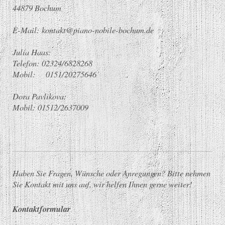
44879
Bochum
E-Mail: kontakt@piano-nobile-bochum.de
Julia Haas:
Telefon: 02324/6828268
Mobil: 0151/20275646
Dora Pavlikova:
Mobil: 01512/2637009
Haben Sie Fragen, Wünsche oder Anregungen? Bitte nehmen
Sie Kontakt mit uns auf, wir helfen Ihnen gerne weiter!
Kontaktformular