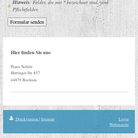
Hinweis
: Felder, die mit
*
bezeichnet sind, sind
Pflichtfelder.
Hier finden Sie uns
Piano Nobile
Hattinger Str.
857
44879
Bochum
Druckversion
|
Sitemap
Login
Webansicht