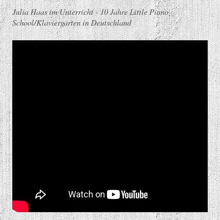
Julia Haas im Unterricht - 10 Jahre Little Piano
School/Klaviergarten in Deutschland