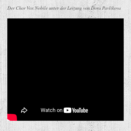
Der Chor Vox Nobile unter der Leitung von Dora Pavlikova