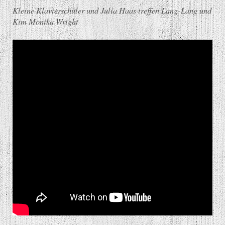
Kleine Klavierschüler und Julia Haas treffen Lang-Lang und
Kim Monika Wright